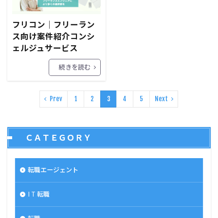
フリコン｜フリーラン
ス向け案件紹介コンシ
ェルジュサービス
続きを読む
Prev
1
2
3
4
5
Next
ＣＡＴＥＧＯＲＹ
転職エージェント
I T 転職