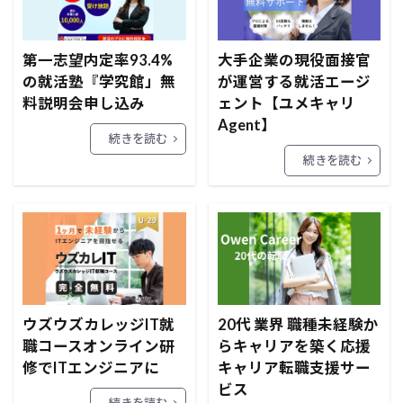
第一志望内定率93.4%
大手企業の現役面接官
の就活塾『学究館」無
が運営する就活エージ
料説明会申し込み
ェント【ユメキャリ
Agent】
続きを読む
続きを読む
ウズウズカレッジIT就
20代 業界 職種未経験か
職コースオンライン研
らキャリアを築く応援
修でITエンジニアに
キャリア転職支援サー
ビス
続きを読む