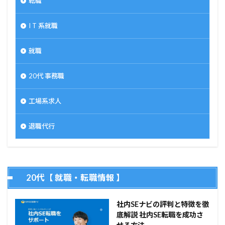
転職
I T 系就職
就職
20代 事務職
工場系求人
退職代行
20代【 就職・転職情報 】
社内SEナビの評判と特徴を徹
底解説 社内SE転職を成功さ