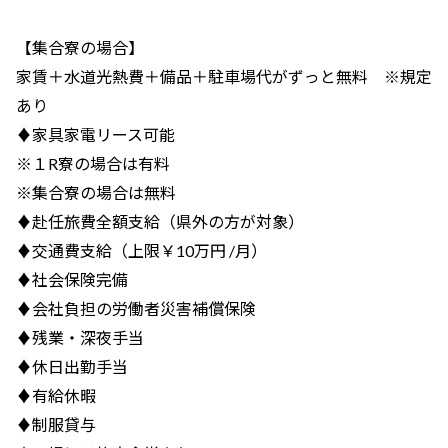
【集合寮の場合】
家賃＋水道光熱費＋備品＋駐車場代がずっと無料 ※規定
あり
♦家具家電リース可能
※１R寮の場合は有料
※集合寮の場合は無料
♦赴任旅費全額支給（県外の方が対象）
♦交通費支給（上限￥10万円 /月）
♦社会保険完備
♦会社負担の労働者災害補償保険
♦残業・深夜手当
♦休日出勤手当
♦有給休暇
♦制服貸与