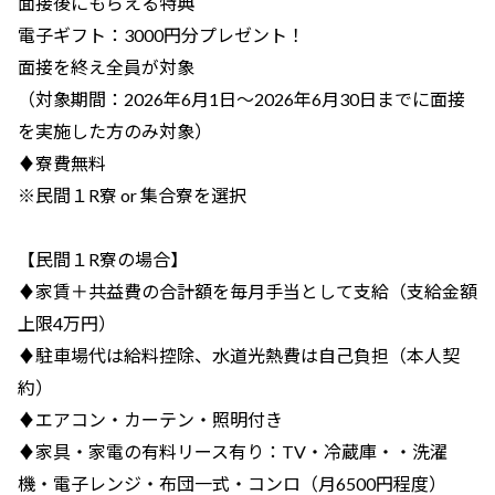
面接後にもらえる特典
電子ギフト：3000円分プレゼント！
面接を終え全員が対象
（対象期間：2026年6月1日～2026年6月30日までに面接
を実施した方のみ対象）
♦寮費無料
※民間１R寮 or 集合寮を選択
【民間１R寮の場合】
♦家賃＋共益費の合計額を毎月手当として支給（支給金額
上限4万円）
♦駐車場代は給料控除、水道光熱費は自己負担（本人契
約）
♦エアコン・カーテン・照明付き
♦家具・家電の有料リース有り：TV・冷蔵庫・・洗濯
機・電子レンジ・布団一式・コンロ（月6500円程度）